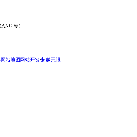
AN珂曼)
3
网站地图
网站开发
:
超越无限