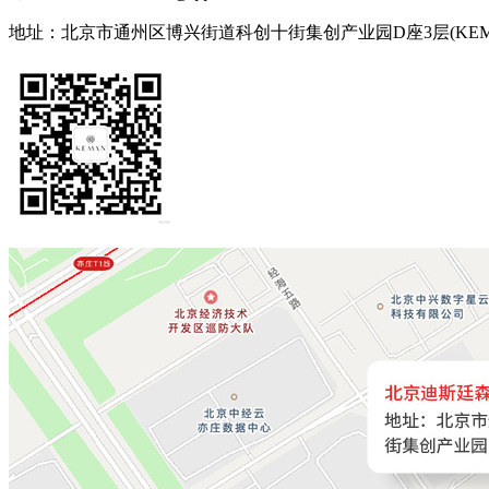
地址：北京市通州区博兴街道科创十街集创产业园D座3层(KEM