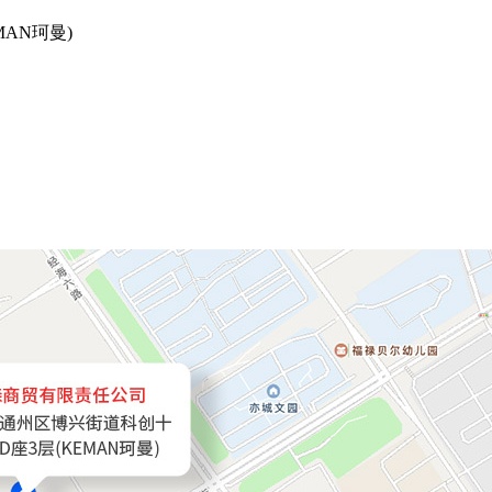
AN珂曼)