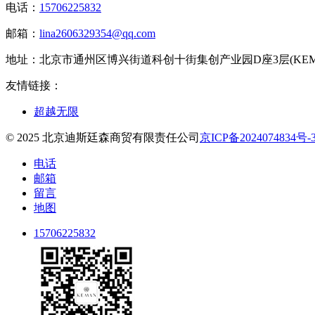
电话：
15706225832
邮箱：
lina2606329354@qq.com
地址：
北京市通州区博兴街道科创十街集创产业园D座3层(KEM
友情链接：
超越无限
© 2025 北京迪斯廷森商贸有限责任公司
京ICP备2024074834号-
电话
邮箱
留言
地图
15706225832