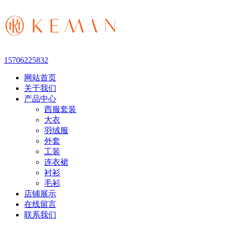
15706225832
网站首页
关于我们
产品中心
西服套装
大衣
羽绒服
外套
工装
连衣裙
衬衫
毛衫
店铺展示
在线留言
联系我们