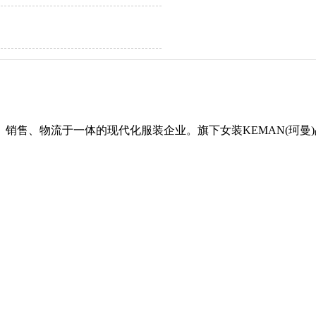
售、物流于一体的现代化服装企业。旗下女装KEMAN(珂曼)品