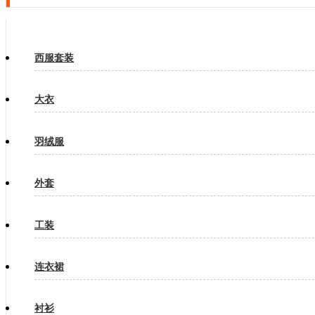
西服套装
大衣
羽绒服
外套
工装
连衣裙
衬衫