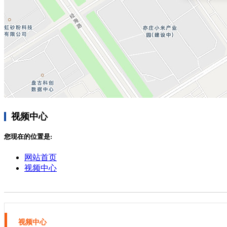
视频中心
您现在的位置是:
网站首页
视频中心
视频中心