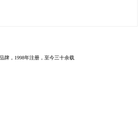
牌，1998年注册，至今三十余载