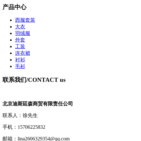
产品中心
西服套装
大衣
羽绒服
外套
工装
连衣裙
衬衫
毛衫
联系我们
/CONTACT us
北京迪斯廷森商贸有限责任公司
联系人：徐先生
手机：15706225832
邮箱：lina2606329354@qq.com