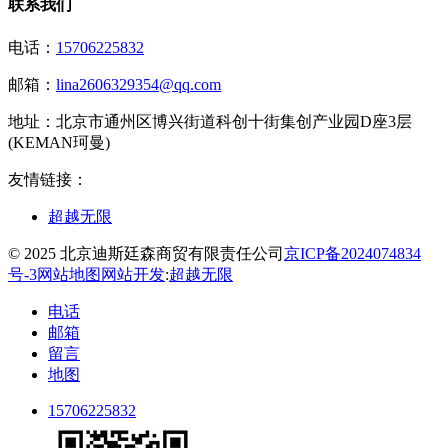
联系我们
电话：
15706225832
邮箱：
lina2606329354@qq.com
地址：
北京市通州区博兴街道科创十街集创产业园D座3层
(KEMAN珂曼)
友情链接：
超越无限
© 2025 北京迪斯廷森商贸有限责任公司
京ICP备2024074834
号-3
网站地图
网站开发
:
超越无限
电话
邮箱
留言
地图
15706225832