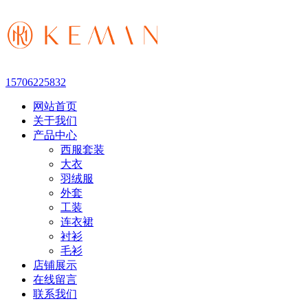
15706225832
网站首页
关于我们
产品中心
西服套装
大衣
羽绒服
外套
工装
连衣裙
衬衫
毛衫
店铺展示
在线留言
联系我们