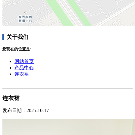
关于我们
您现在的位置是:
网站首页
产品中心
连衣裙
连衣裙
发布日期：2025-10-17