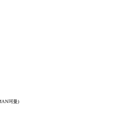
AN珂曼)